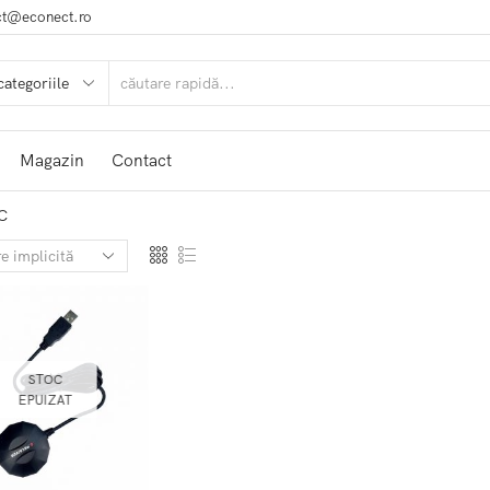
ct@econect.ro
Magazin
Contact
PC
STOC
EPUIZAT