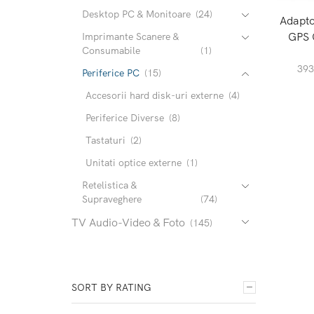
Desktop PC & Monitoare
(24)
Adapto
GPS 
Imprimante Scanere &
Consumabile
(1)
39
Periferice PC
(15)
Accesorii hard disk-uri externe
(4)
Periferice Diverse
(8)
Tastaturi
(2)
Unitati optice externe
(1)
Retelistica &
Supraveghere
(74)
TV Audio-Video & Foto
(145)
SORT BY RATING