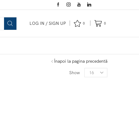
LOG IN / SIGN UP
0
0
Înapoi la pagina precedentă
Show