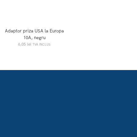
Adaptor priza USA la Europa
10A, negru
6,05
lei
TVA INCLUS