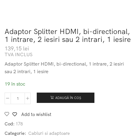
Adaptor Splitter HDMI, bi-directional,
1 intrare, 2 iesiri sau 2 intrari, 1 iesire
139,15
lei
TVA INCLUS
Adaptor Splitter HDMI, bi-directional, 1 intrare, 2 iesiri
sau 2 intrari, 1 iesire
19 în stoc
ADAUGĂ ÎN COȘ
Cantitate
Adaptor
Splitter
Add to wishlist
HDMI,
bi-
Cod:
178
directional,
Categorie:
Cabluri si adaptoare
1