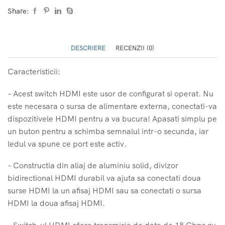
intrare,
Share:
2
iesiri
sau
2
DESCRIERE
RECENZII (0)
intrari,
1
iesire
Caracteristicii:
– Acest switch HDMI este usor de configurat si operat. Nu
este necesara o sursa de alimentare externa, conectati-va
dispozitivele HDMI pentru a va bucura! Apasati simplu pe
un buton pentru a schimba semnalul intr-o secunda, iar
ledul va spune ce port este activ.
– Constructia din aliaj de aluminiu solid, divizor
bidirectional HDMI durabil va ajuta sa conectati doua
surse HDMI la un afisaj HDMI sau sa conectati o sursa
HDMI la doua afisaj HDMI.
– Switch-ul HDMI ofera transmisie de date de 18 Gbps cu