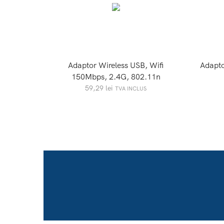
Adaptor Wireless USB, Wifi
Adapto
150Mbps, 2.4G, 802.11n
59,29
lei
TVA INCLUS