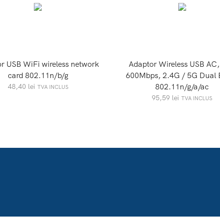
r USB WiFi wireless network
Adaptor Wireless USB AC,
card 802.11n/b/g
600Mbps, 2.4G / 5G Dual 
802.11n/g/a/ac
48,40
lei
TVA INCLUS
95,59
lei
TVA INCLUS