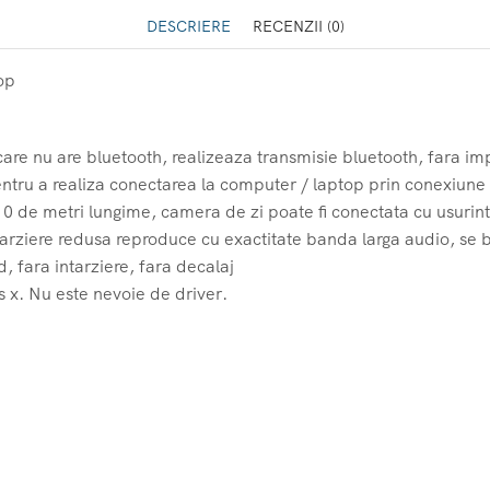
DESCRIERE
RECENZII (0)
op
are nu are bluetooth, realizeaza transmisie bluetooth, fara i
entru a realiza conectarea la computer / laptop prin conexiune
10 de metri lungime, camera de zi poate fi conectata cu usurin
ntarziere redusa reproduce cu exactitate banda larga audio, se b
, fara intarziere, fara decalaj
 x. Nu este nevoie de driver.