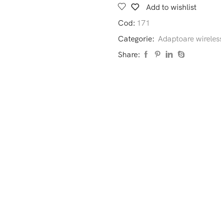
bluetooth
Add to wishlist
5.0
Cod:
171
pe
USB
Categorie:
Adaptoare wireles
pentru
PC
Share:
/
Laptop