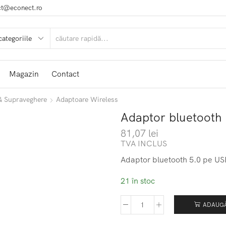
ct@econect.ro
Magazin
Contact
 & Supraveghere
Adaptoare Wireless
Adaptor bluetooth
81,07
lei
TVA INCLUS
Adaptor bluetooth 5.0 pe US
21 în stoc
ADAUGĂ
Cantitate
Adaptor